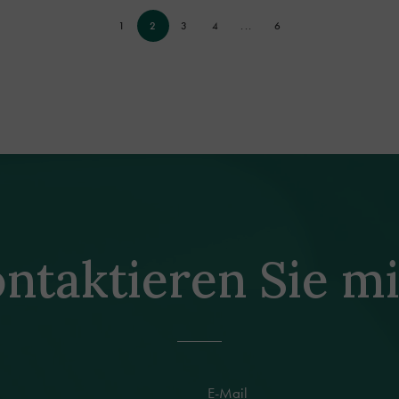
1
2
3
4
...
6
ntaktieren Sie m