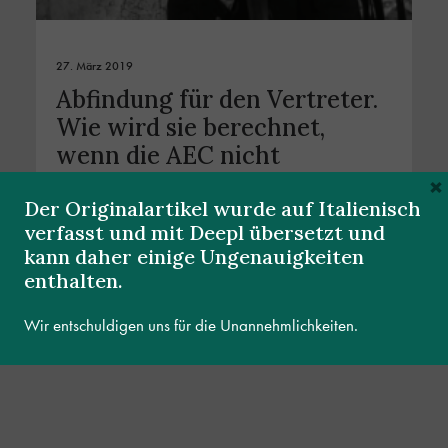
27. März 2019
Abfindung für den Vertreter.
Wie wird sie berechnet,
wenn die AEC nicht
anwendbar ist?
×
Der Originalartikel wurde auf Italienisch
verfasst und mit Deepl übersetzt und
MEHR LESEN
kann daher einige Ungenauigkeiten
enthalten.
Wir entschuldigen uns für die Unannehmlichkeiten.