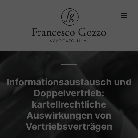
Startseite
Dienstleistungen
Informationsaustausch und
Doppelvertrieb:
Blog
kartellrechtliche
LinkedIn
Auswirkungen von
Kontakt
Vertriebsverträgen
Sprache