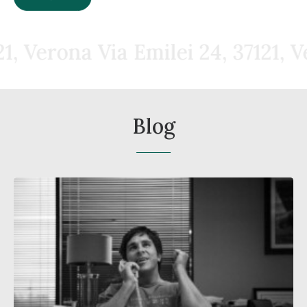
i 24, 37121, Verona
Via Emilei 24,
Blog