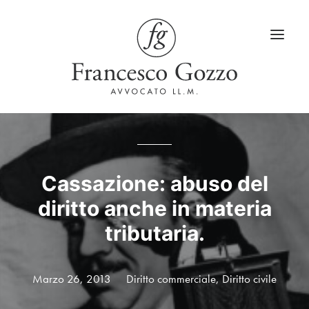
Home
Servizi
Cassazione: abuso del
diritto anche in materia
Blog
tributaria.
LinkedIn
Contatti
Marzo 26, 2013
Diritto commerciale
,
Diritto civile
Lingua