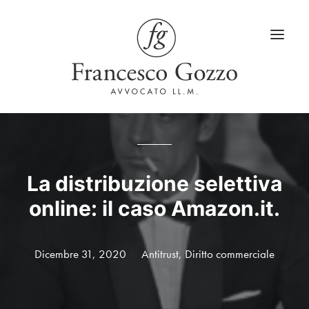
Home
Servizi
La distribuzione selettiva
online: il caso Amazon.it.
Blog
LinkedIn
Dicembre 31, 2020
Antitrust
,
Diritto commerciale
Contatti
Lingua