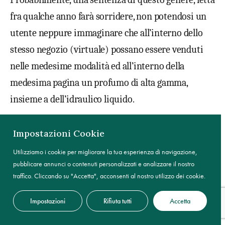
fra qualche anno farà sorridere, non potendosi un
utente neppure immaginare che all’interno dello
stesso negozio (virtuale) possano essere venduti
nelle medesime modalità ed all’interno della
medesima pagina un profumo di alta gamma,
insieme a dell’idraulico liquido.
[1]
Sul tema, Pappalardo, Il diritto della concorrenza
Impostazioni Cookie
dell’unione europea, pag. 405 e ss, 2018, UTET.
Utilizziamo i cookie per migliorare la tua esperienza di navigazione,
pubblicare annunci o contenuti personalizzati e analizzare il nostro
traffico. Cliccando su "Accetta", acconsenti al nostro utilizzo dei cookie.
[2]
Sul punto cfr. Tribunale CE, 12 dicembre 1996,
Galec c. Commissione CE, punto 16, Corte di
Impostazioni
Rifiuta tutti
Accetta
Giustizia, 13 ottobre 2011, Pierre Fabre Dermo-