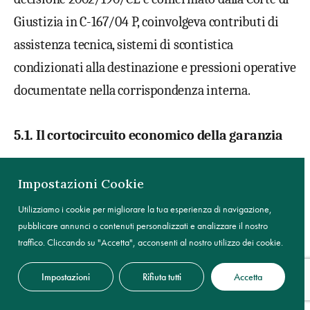
Giustizia in
C-167/04 P, coinvolgeva contributi
di
assistenza tecnica, sistemi
di scontistica
condizionati
alla destinazione e pressioni
operative
documentate nella
corrispondenza interna.
5.1. Il cortocircuito economico della garanzia
Lo squilibrio nasce
dalla coesistenza di regimi
Impostazioni Cookie
diversi di
copertura dei costi di garanzia. I
contratti
Utilizziamo i cookie per migliorare la tua esperienza di navigazione,
di distribuzione
internazionale possono prevedere,
pubblicare annunci o contenuti personalizzati e analizzare il nostro
traffico. Cliccando su "Accetta", acconsenti al nostro utilizzo dei cookie.
a
seconda del mercato, un sistema
analitico — in
cui il distributore che
esegue l’intervento viene
Impostazioni
Rifiuta tutti
Accetta
rimborsato
sulla base dei costi
effettivi di ricambi,