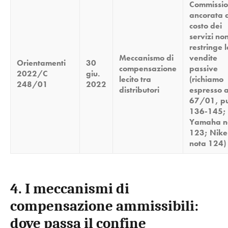
Commissi
ancorata 
costo dei
servizi no
restringe l
Meccanismo di
vendite
Orientamenti
30
compensazione
passive
2022/C
giu.
lecito tra
(richiamo
248/01
2022
distributori
espresso a
67/01, pu
136-145;
Yamaha n
123; Nike
nota 124)
4. I meccanismi di
compensazione ammissibili:
dove passa il confine