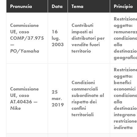
Pronuncia
Data
Tema
Principio
Restrizion
Commissione
Contributi
oggetto:
UE, caso
16
imposti ai
remunera
COMP/37.975
lug.
distributori per
condizion
—
2003
vendite fuori
alla
PO/Yamaha
territorio
destinazi
geografic
Restrizion
oggetto:
Condizioni
benefici
Commissione
commerciali
economici
25
UE, caso
subordinate al
condiziona
mar.
AT.40436 —
rispetto dei
alla
2019
Nike
confini
destinazi
territoriali
integrano
restrizione
indiretta