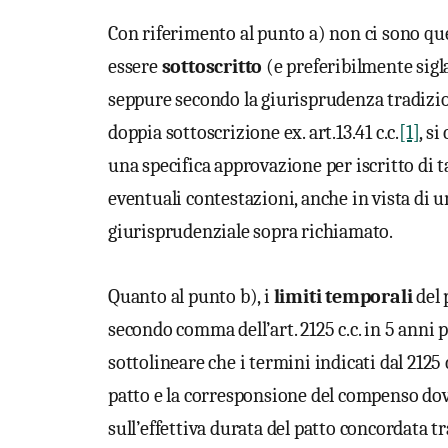
Con riferimento al punto a) non ci sono ques
essere
sottoscritto
(e preferibilmente sigla
seppure secondo la giurisprudenza tradizion
doppia sottoscrizione ex. art.13.41 c.c.
[1]
, s
una specifica approvazione per iscritto di 
eventuali contestazioni, anche in vista d
giurisprudenziale sopra richiamato.
Quanto al punto b), i
limiti temporali
del 
secondo comma dell’art. 2125 c.c. in 5 anni per
sottolineare che i termini indicati dal 2125 
patto e la corresponsione del compenso dov
sull’effettiva durata del patto concordata tra