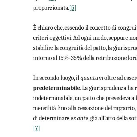
proporzionata.
[5]
È chiaro che, essendo il concetto di congruit
criteri oggettivi. Ad ogni modo, seppure non
stabilire la congruità del patto, la giurispr
intorno al 15%-35% della retribuzione lor
In secondo luogo, il
quantum
oltre ad esse
predeterminabile
. La giurisprudenza ha 
indeterminabile, un patto che prevedeva a 
mensilità fino alla cessazione del rapporto
di determinare
ex ante
, già all’atto della
[7]