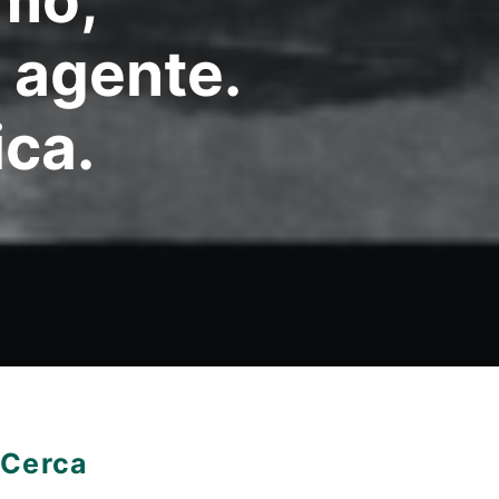
mo,
 agente.
ca.
Cerca