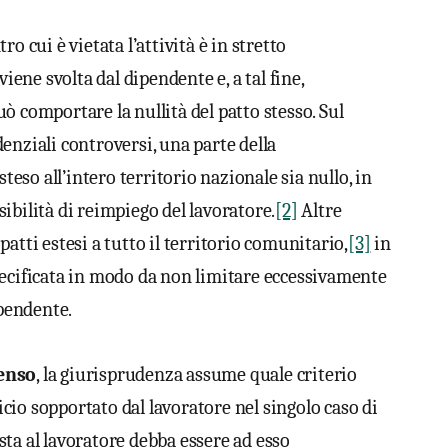
ro cui è vietata l’attività è in stretto
viene svolta dal dipendente e, a tal fine,
ò comportare la nullità del patto stesso. Sul
enziali controversi, una parte della
steso all’intero territorio nazionale sia nullo, in
ibilità di reimpiego del lavoratore.
[2]
Altre
atti estesi a tutto il territorio comunitario,
[3]
in
pecificata in modo da non limitare eccessivamente
ipendente.
enso
, la giurisprudenza assume quale criterio
ficio sopportato dal lavoratore nel singolo caso di
ta al lavoratore debba essere ad esso