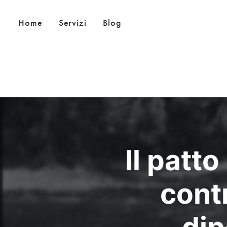
Home
Servizi
Blog
Il patt
contr