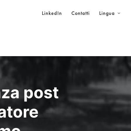
LinkedIn
Contatti
Lingua
nza post
ratore