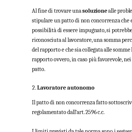
Al fine di trovare una
soluzione
alle proble
stipulare un patto di non concorrenza che e
possibilità di essere impugnato, si potrebb
riconosciuta al lavoratore, una somma perce
del rapporto e che sia collegata alle somme 
rapporto ovvero, in caso più̀ favorevole, nei
patto.
Lavoratore autonomo
Il patto di non concorrenza fatto sottoscr
regolamentato dall’art. 2596 c.c.
I limiti previsti da tale norma sono i seguen