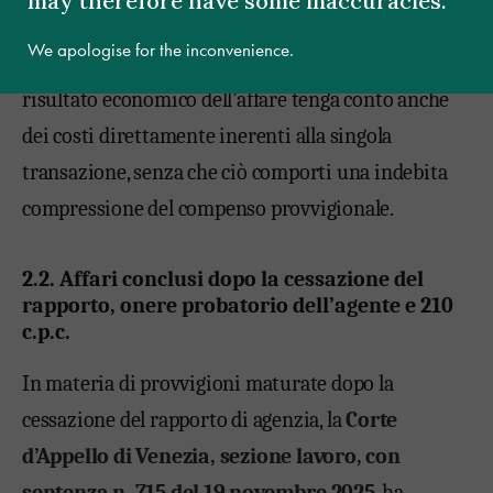
may therefore have some inaccuracies.
predeterminati, trasparenti e verificabili
We apologise for the inconvenience.
dall’agente. In tale prospettiva, è ammissibile che il
risultato economico dell’affare tenga conto anche
dei costi direttamente inerenti alla singola
transazione
, senza che ciò comporti una indebita
compressione del compenso provvigionale.
2.2. Affari conclusi dopo la cessazione del
rapporto, onere probatorio dell’agente e 210
c.p.c.
In materia di provvigioni maturate dopo la
cessazione del rapporto di agenzia, la
Corte
d’Appello di Venezia, sezione lavoro, con
sentenza n. 715 del 19 novembre 2025
, ha