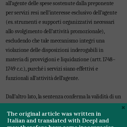
all’agente delle spese sostenute dalla preponente
per servizi resi nell’interesse esclusivo dell’agente
(es. strumenti e supporti organizzativi necessari
allo svolgimento dell’attività promozionale),
escludendo che tale meccanismo integri una
violazione delle disposizioni inderogabili in
materia di provvigioni e liquidazione (artt. 1748–
1749 c.c.), purché i servizi siano effettivi e
funzionali all’attività dell’agente.
Dall’altro lato, la sentenza conferma la validità di un
×
sistema provvigionale ancorato al Margine
The original article was written in
Operativo Lordo (MOL) dell’operazione, anziché al
Italian and translated with Deepl and
mero fatturato, purché i criteri di calcolo siano