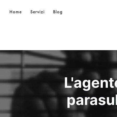
Home
Servizi
Blog
L'agente
parasub