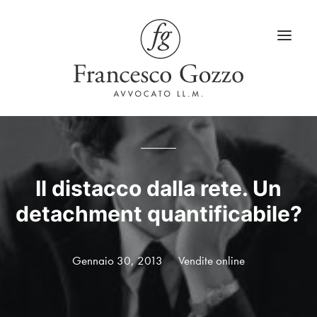
Home
Servizi
Il distacco dalla rete. Un
detachment quantificabile?
Blog
LinkedIn
Gennaio 30, 2013
Vendite online
Contatti
Lingua