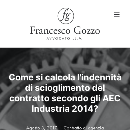
Home
Servizi
Come si calcola l'indennità
di scioglimento del
Blog
contratto secondo gli AEC
LinkedIn
Industria 2014?
Contatti
Lingua
Agosto 3, 2017
Contratto di agenzia